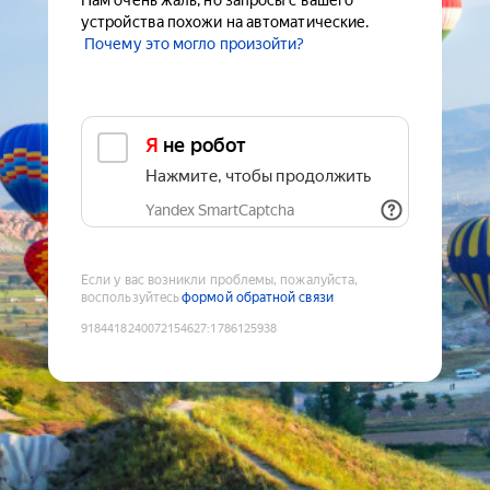
Нам очень жаль, но запросы с вашего
устройства похожи на автоматические.
Почему это могло произойти?
Я не робот
Нажмите, чтобы продолжить
Yandex SmartCaptcha
Если у вас возникли проблемы, пожалуйста,
воспользуйтесь
формой обратной связи
9184418240072154627
:
1786125938