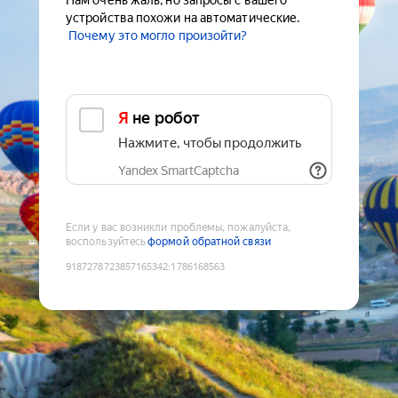
Нам очень жаль, но запросы с вашего
устройства похожи на автоматические.
Почему это могло произойти?
Я не робот
Нажмите, чтобы продолжить
Yandex SmartCaptcha
Если у вас возникли проблемы, пожалуйста,
воспользуйтесь
формой обратной связи
9187278723857165342
:
1786168563