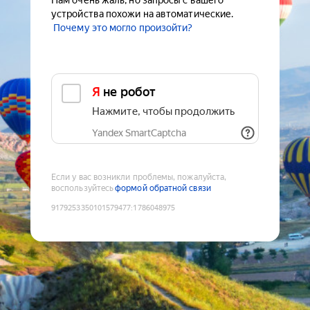
Нам очень жаль, но запросы с вашего
устройства похожи на автоматические.
Почему это могло произойти?
Я не робот
Нажмите, чтобы продолжить
Yandex SmartCaptcha
Если у вас возникли проблемы, пожалуйста,
воспользуйтесь
формой обратной связи
9179253350101579477
:
1786048975