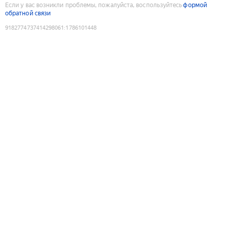
Если у вас возникли проблемы, пожалуйста, воспользуйтесь
формой
обратной связи
9182774737414298061
:
1786101448