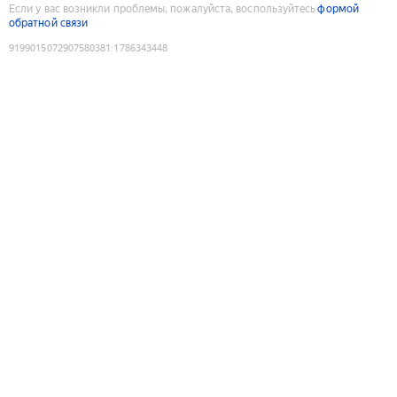
Если у вас возникли проблемы, пожалуйста, воспользуйтесь
формой
обратной связи
9199015072907580381
:
1786343448