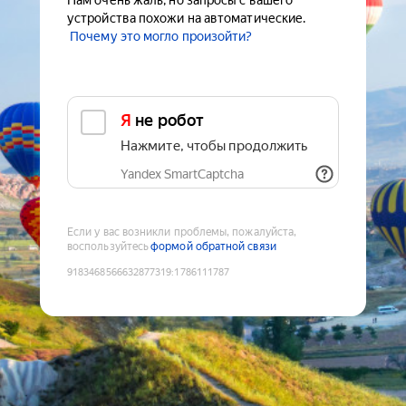
Нам очень жаль, но запросы с вашего
устройства похожи на автоматические.
Почему это могло произойти?
Я не робот
Нажмите, чтобы продолжить
Yandex SmartCaptcha
Если у вас возникли проблемы, пожалуйста,
воспользуйтесь
формой обратной связи
9183468566632877319
:
1786111787