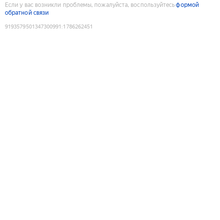
Если у вас возникли проблемы, пожалуйста, воспользуйтесь
формой
обратной связи
9193579501347300991
:
1786262451