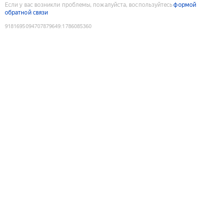
Если у вас возникли проблемы, пожалуйста, воспользуйтесь
формой
обратной связи
9181695094707879649
:
1786085360