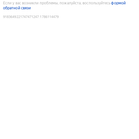
Если у вас возникли проблемы, пожалуйста, воспользуйтесь
формой
обратной связи
9183649221747471247
:
1786114479