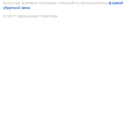
Если у вас возникли проблемы, пожалуйста, воспользуйтесь
формой
обратной связи
9174577138824442836
:
1785979294