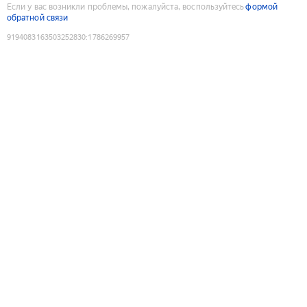
Если у вас возникли проблемы, пожалуйста, воспользуйтесь
формой
обратной связи
9194083163503252830
:
1786269957