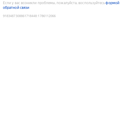
Если у вас возникли проблемы, пожалуйста, воспользуйтесь
формой
обратной связи
9183487308861718448
:
1786112066