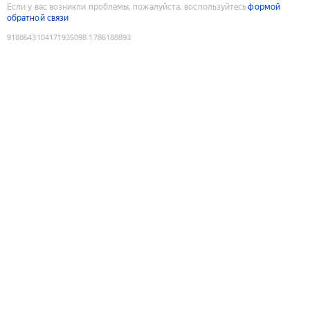
Если у вас возникли проблемы, пожалуйста, воспользуйтесь
формой
обратной связи
9188643104171935098
:
1786188893