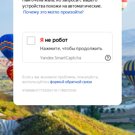
Нам очень жаль, но запросы с вашего
устройства похожи на автоматические.
Почему это могло произойти?
Я не робот
Нажмите, чтобы продолжить
Yandex SmartCaptcha
Если у вас возникли проблемы, пожалуйста,
воспользуйтесь
формой обратной связи
9180686477742093118
:
1786070330