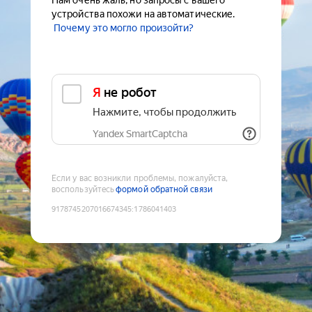
Нам очень жаль, но запросы с вашего
устройства похожи на автоматические.
Почему это могло произойти?
Я не робот
Нажмите, чтобы продолжить
Yandex SmartCaptcha
Если у вас возникли проблемы, пожалуйста,
воспользуйтесь
формой обратной связи
9178745207016674345
:
1786041403