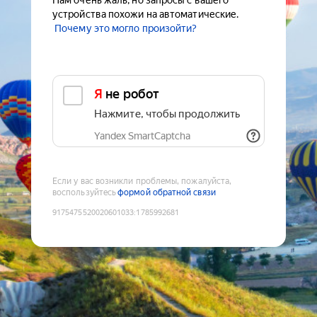
Нам очень жаль, но запросы с вашего
устройства похожи на автоматические.
Почему это могло произойти?
Я не робот
Нажмите, чтобы продолжить
Yandex SmartCaptcha
Если у вас возникли проблемы, пожалуйста,
воспользуйтесь
формой обратной связи
9175475520020601033
:
1785992681