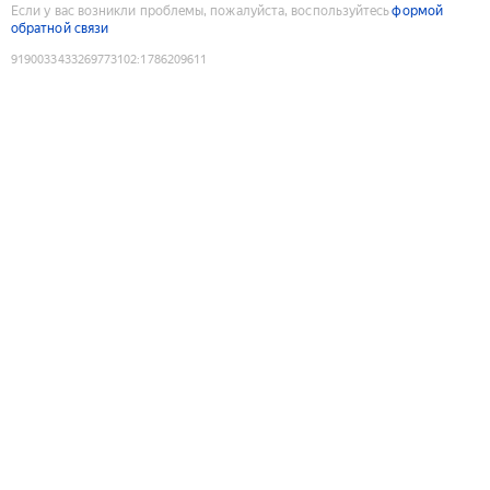
Если у вас возникли проблемы, пожалуйста, воспользуйтесь
формой
обратной связи
9190033433269773102
:
1786209611