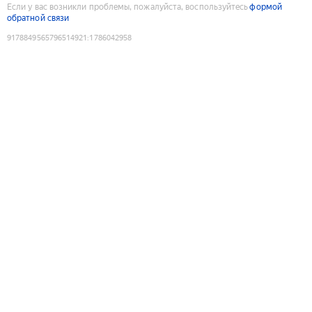
Если у вас возникли проблемы, пожалуйста, воспользуйтесь
формой
обратной связи
9178849565796514921
:
1786042958