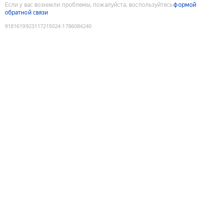
Если у вас возникли проблемы, пожалуйста, воспользуйтесь
формой
обратной связи
9181619923117215024
:
1786084240