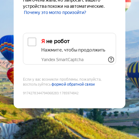
Нам очень жаль, но запросы с вашего
устройства похожи на автоматические.
Почему это могло произойти?
Я не робот
Нажмите, чтобы продолжить
Yandex SmartCaptcha
Если у вас возникли проблемы, пожалуйста,
воспользуйтесь
формой обратной связи
9174278344794068283
:
1785974842