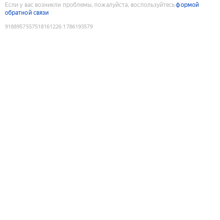
Если у вас возникли проблемы, пожалуйста, воспользуйтесь
формой
обратной связи
9188957557518161226
:
1786193579