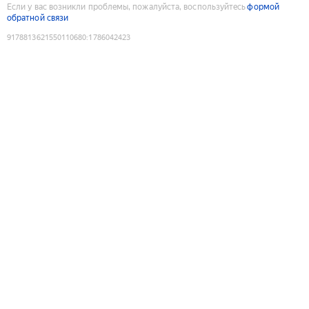
Если у вас возникли проблемы, пожалуйста, воспользуйтесь
формой
обратной связи
9178813621550110680
:
1786042423