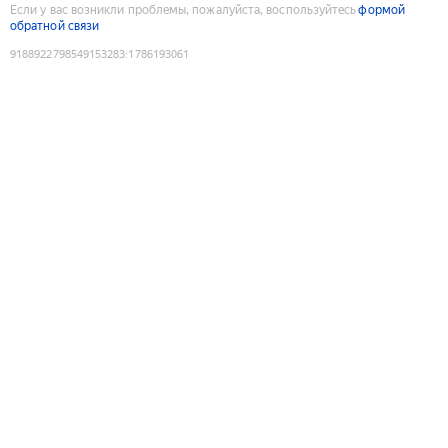
Если у вас возникли проблемы, пожалуйста, воспользуйтесь
формой
обратной связи
9188922798549153283
:
1786193061