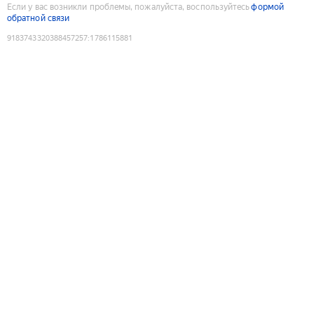
Если у вас возникли проблемы, пожалуйста, воспользуйтесь
формой
обратной связи
9183743320388457257
:
1786115881