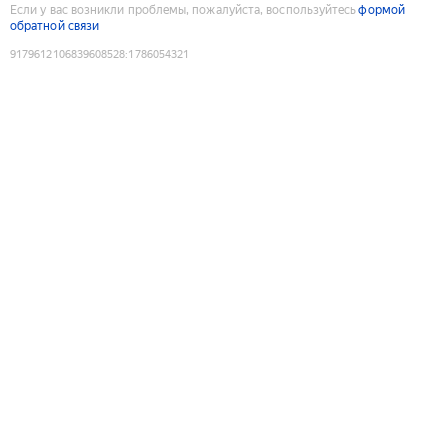
Если у вас возникли проблемы, пожалуйста, воспользуйтесь
формой
обратной связи
9179612106839608528
:
1786054321