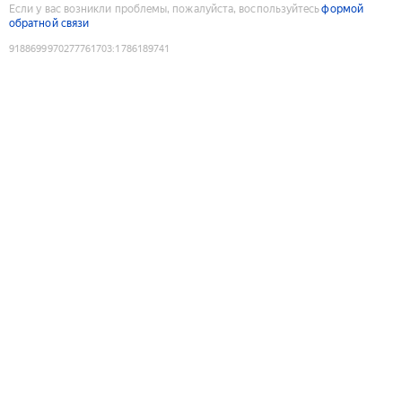
Если у вас возникли проблемы, пожалуйста, воспользуйтесь
формой
обратной связи
9188699970277761703
:
1786189741