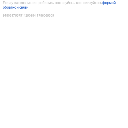
Если у вас возникли проблемы, пожалуйста, воспользуйтесь
формой
обратной связи
9180617937514290984
:
1786069309