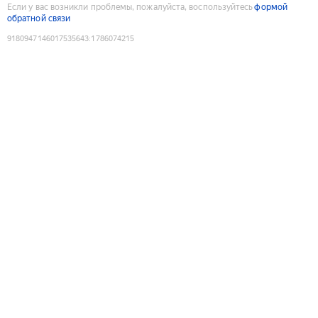
Если у вас возникли проблемы, пожалуйста, воспользуйтесь
формой
обратной связи
9180947146017535643
:
1786074215