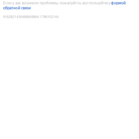
Если у вас возникли проблемы, пожалуйста, воспользуйтесь
формой
обратной связи
9182821430488649864
:
1786102144