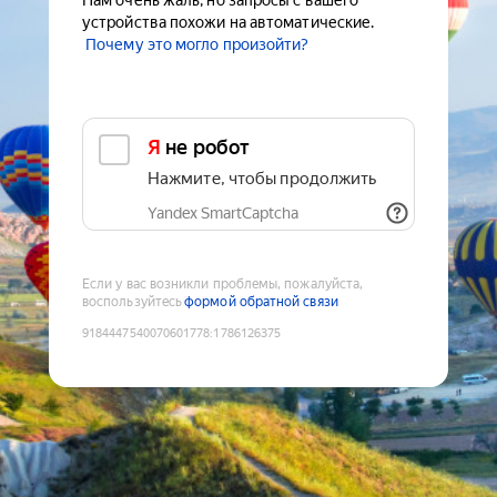
Нам очень жаль, но запросы с вашего
устройства похожи на автоматические.
Почему это могло произойти?
Я не робот
Нажмите, чтобы продолжить
Yandex SmartCaptcha
Если у вас возникли проблемы, пожалуйста,
воспользуйтесь
формой обратной связи
9184447540070601778
:
1786126375