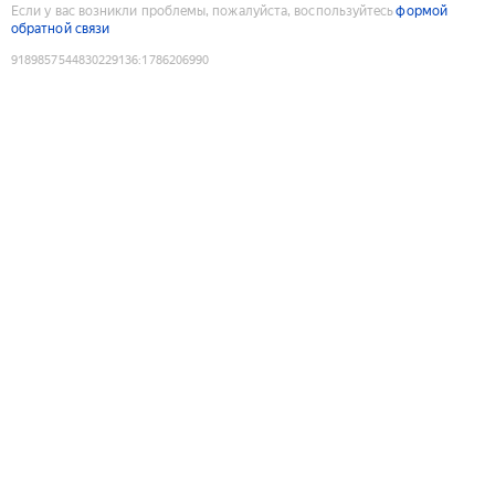
Если у вас возникли проблемы, пожалуйста, воспользуйтесь
формой
обратной связи
9189857544830229136
:
1786206990