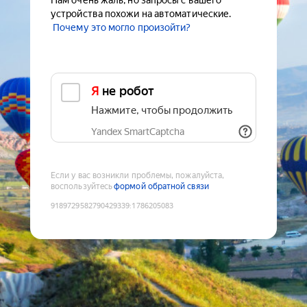
Нам очень жаль, но запросы с вашего
устройства похожи на автоматические.
Почему это могло произойти?
Я не робот
Нажмите, чтобы продолжить
Yandex SmartCaptcha
Если у вас возникли проблемы, пожалуйста,
воспользуйтесь
формой обратной связи
9189729582790429339
:
1786205083