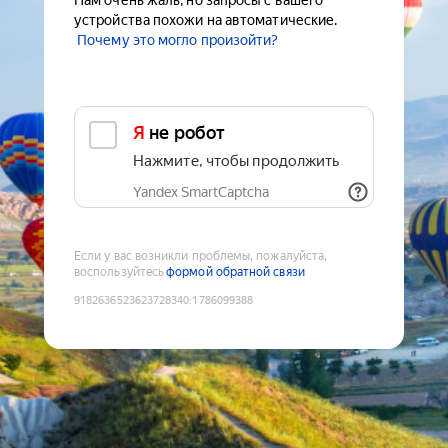
Нам очень жаль, но запросы с вашего
устройства похожи на автоматические.
Почему это могло произойти?
Я не робот
Нажмите, чтобы продолжить
Yandex SmartCaptcha
Если у вас возникли проблемы, пожалуйста,
воспользуйтесь
формой обратной связи
9182636523623728340
:
1786099388