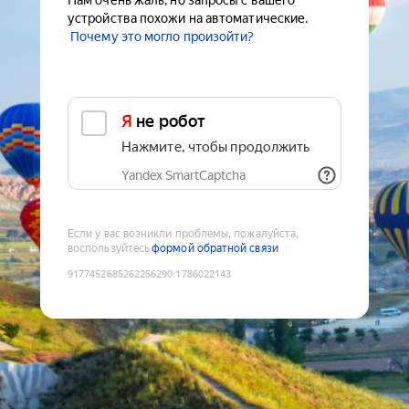
Нам очень жаль, но запросы с вашего
устройства похожи на автоматические.
Почему это могло произойти?
Я не робот
Нажмите, чтобы продолжить
Yandex SmartCaptcha
Если у вас возникли проблемы, пожалуйста,
воспользуйтесь
формой обратной связи
9177452685262256290
:
1786022143