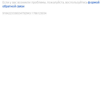
Если у вас возникли проблемы, пожалуйста, воспользуйтесь
формой
обратной связи
9184223336534792943
:
1786123034