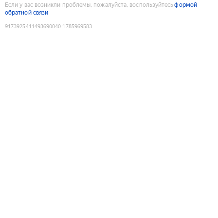
Если у вас возникли проблемы, пожалуйста, воспользуйтесь
формой
обратной связи
9173925411493690040
:
1785969583