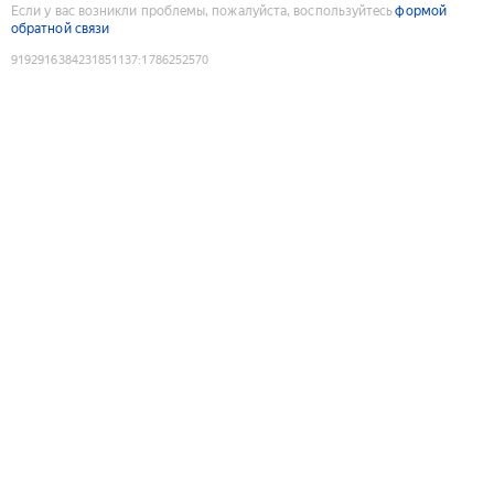
Если у вас возникли проблемы, пожалуйста, воспользуйтесь
формой
обратной связи
9192916384231851137
:
1786252570