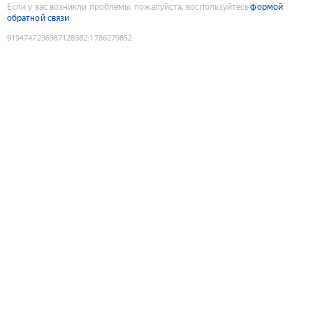
Если у вас возникли проблемы, пожалуйста, воспользуйтесь
формой
обратной связи
9194747236987128982
:
1786279852