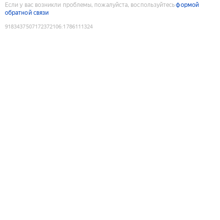
Если у вас возникли проблемы, пожалуйста, воспользуйтесь
формой
обратной связи
9183437507172372106
:
1786111324