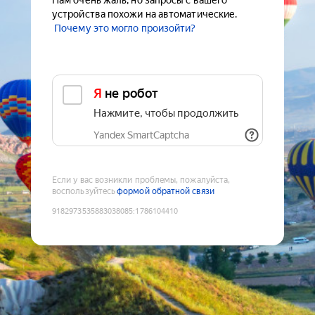
Нам очень жаль, но запросы с вашего
устройства похожи на автоматические.
Почему это могло произойти?
Я не робот
Нажмите, чтобы продолжить
Yandex SmartCaptcha
Если у вас возникли проблемы, пожалуйста,
воспользуйтесь
формой обратной связи
9182973535883038085
:
1786104410