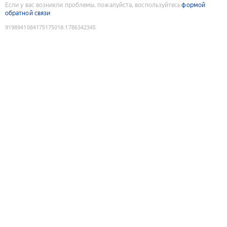
Если у вас возникли проблемы, пожалуйста, воспользуйтесь
формой
обратной связи
9198941084175175018
:
1786342345