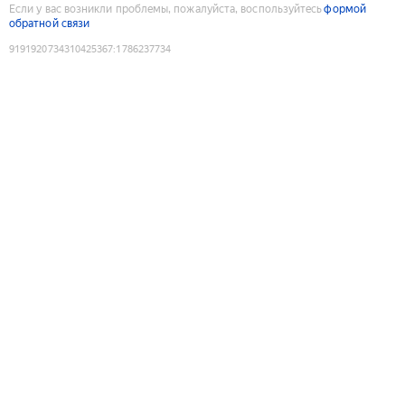
Если у вас возникли проблемы, пожалуйста, воспользуйтесь
формой
обратной связи
9191920734310425367
:
1786237734