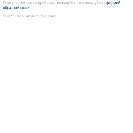
Если у вас возникли проблемы, пожалуйста, воспользуйтесь
формой
обратной связи
9178210916373405473
:
1786033442