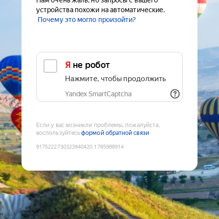
Нам очень жаль, но запросы с вашего
устройства похожи на автоматические.
Почему это могло произойти?
Я не робот
Нажмите, чтобы продолжить
Yandex SmartCaptcha
Если у вас возникли проблемы, пожалуйста,
воспользуйтесь
формой обратной связи
9175222730323940420
:
1785988914