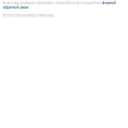
Если у вас возникли проблемы, пожалуйста, воспользуйтесь
формой
обратной связи
9177017735534745603
:
1786015662