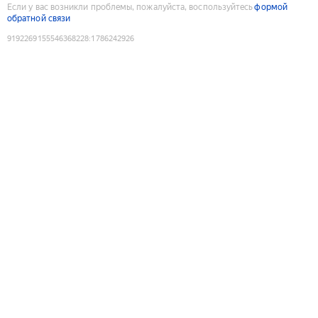
Если у вас возникли проблемы, пожалуйста, воспользуйтесь
формой
обратной связи
9192269155546368228
:
1786242926