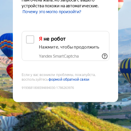
Нам очень жаль, но запросы с вашего
устройства похожи на автоматические.
Почему это могло произойти?
Я не робот
Нажмите, чтобы продолжить
Yandex SmartCaptcha
Если у вас возникли проблемы, пожалуйста,
воспользуйтесь
формой обратной связи
9193681806594694030
:
1786263976