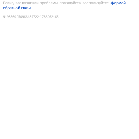
Если у вас возникли проблемы, пожалуйста, воспользуйтесь
формой
обратной связи
9193560250966484722
:
1786262165