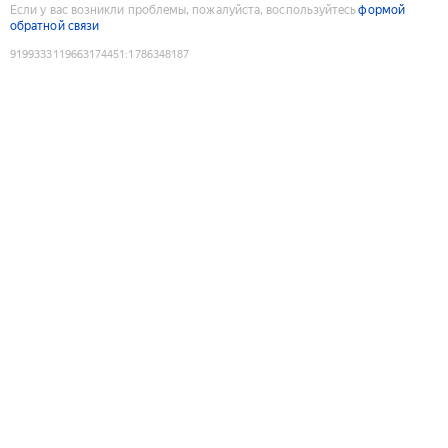
Если у вас возникли проблемы, пожалуйста, воспользуйтесь
формой
обратной связи
9199333119663174451
:
1786348187