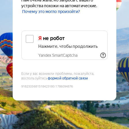
Нам очень жаль, но запросы с вашего
устройства похожи на автоматические.
Почему это могло произойти?
Я не робот
Нажмите, чтобы продолжить
Yandex SmartCaptcha
Если у вас возникли проблемы, пожалуйста,
воспользуйтесь
формой обратной связи
9182333681518423180
:
1786094876